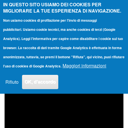
I Videotutorial
IN QUESTO SITO USIAMO DEI COOKIES PER
MIGLIORARE LA TUE ESPERIENZA DI NAVIGAZIONE.
di UniUd
Non usiamo cookies di profilazione per l'invio di messaggi
Toggle main menu
Main navigation
pubblicitari. Usiamo cookie tecnici, ma anche cookies di terzi (Google
Analytics). Leggi l'informativa per capire come disabilitare i cookie sul tuo
MS Forms, utilizzo base: creare un modulo
browser. La raccolta di dati tramite Google Analytics è effettuata in forma
anonimizzata, tuttavia, se premi il bottone "Rifiuta", qui vicino, puoi rifiutare
By
admin
| 10/07/2022 21:29
Maggiori informazioni
l'uso di cookies di Google Analytics.
Rifiuto
OK, d'accordo