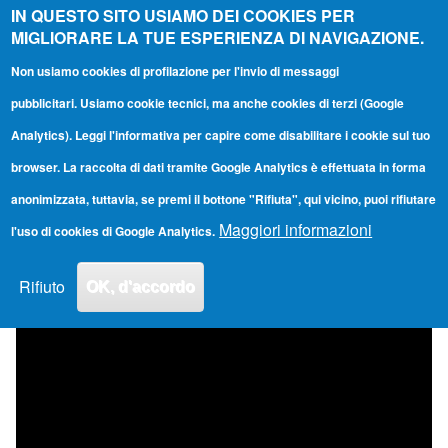
I Videotutorial
IN QUESTO SITO USIAMO DEI COOKIES PER
MIGLIORARE LA TUE ESPERIENZA DI NAVIGAZIONE.
di UniUd
Non usiamo cookies di profilazione per l'invio di messaggi
Toggle main menu
Main navigation
pubblicitari. Usiamo cookie tecnici, ma anche cookies di terzi (Google
Analytics). Leggi l'informativa per capire come disabilitare i cookie sul tuo
Teams - Risoluzione problemi - Ritrovare
browser. La raccolta di dati tramite Google Analytics è effettuata in forma
registrazione in un canale privato
anonimizzata, tuttavia, se premi il bottone "Rifiuta", qui vicino, puoi rifiutare
Maggiori informazioni
l'uso di cookies di Google Analytics.
By
admin
| 16/04/2022 22:35
Rifiuto
OK, d'accordo